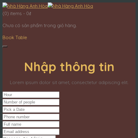
(0)
items -
0
₫
Chưa có sản phẩm trong giỏ hàng.
Book Table
Nhập thông tin
Lorem ipsum dolor sit amet, consectetur adipiscing elit.