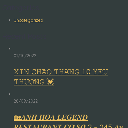
Categories
Uncategorized
Recent Posts
01/10/2022
𝚇𝙸𝙽 𝙲𝙷𝙰̀𝙾 𝚃𝙷𝙰́𝙽𝙶 𝟷0 𝚈𝙴̂𝚄
𝚃𝙷𝚄̛𝙾̛𝙽𝙶 💓
28/09/2022
🏡𝑨𝑵𝑯 𝑯𝑶𝑨 𝑳𝑬𝑮𝑬𝑵𝑫
𝑹𝑬𝑺𝑻𝑨𝑼𝑹𝑨𝑵𝑻 𝑪𝑶̛ 𝑺𝑶̛̉ 2 – 245 𝑨𝒖