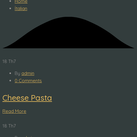
Home
İtalian
18
Th7
By
admin
0 Comments
Cheese Pasta
Read More
18
Th7