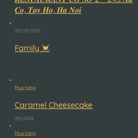
𝑪𝒐, 𝑻𝒂𝒚 𝑯𝒐, 𝑯𝒂 𝑵𝒐𝒊
28/09/2022
Family 💓
Best Deals
Mua hàng
Caramel Cheesecake
255,000
₫
Mua hàng