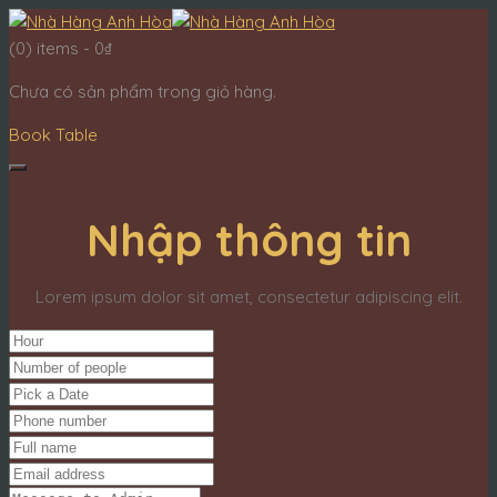
(0)
items -
0
₫
Chưa có sản phẩm trong giỏ hàng.
Book Table
Nhập thông tin
Lorem ipsum dolor sit amet, consectetur adipiscing elit.