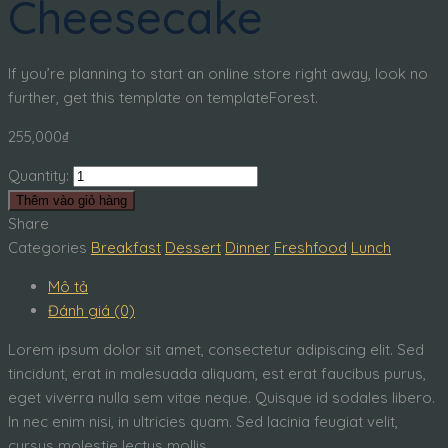
Cheesecake
If you’re planning to start an online store right away, look no
further, get this template on templateForest.
255,000
₫
Quantity:
Thêm vào giỏ hàng
Share
Categories
Breakfast
Dessert
Dinner
Freshfood
Lunch
Mô tả
Đánh giá (0)
Lorem ipsum dolor sit amet, consectetur adipiscing elit. Sed
tincidunt, erat in malesuada aliquam, est erat faucibus purus,
eget viverra nulla sem vitae neque. Quisque id sodales libero.
In nec enim nisi, in ultricies quam. Sed lacinia feugiat velit,
cursus molestie lectus mollis