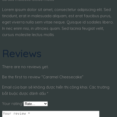
Lorem ipsum dolor sit amet, consectetur adipiscing elit. Sed
tincidunt, erat in malesuada aliquam, est erat faucibus purus,
eget viverra nulla sem vitae neque. Quisque id sodales libero.
In nec enim nisi, in ultricies quam. Sed lacinia feugiat velit,
cursus molestie lectus mollis
Reviews
There are no reviews yet.
Be the first to review “Caramel Cheesecake”
Email của bạn sẽ không được hiển thị công khai.
Các trường
bắt buộc được đánh dấu
*
Your rating*