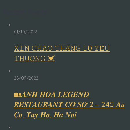
Recent Posts
01/10/2022
𝚇𝙸𝙽 𝙲𝙷𝙰̀𝙾 𝚃𝙷𝙰́𝙽𝙶 𝟷0 𝚈𝙴̂𝚄
𝚃𝙷𝚄̛𝙾̛𝙽𝙶 💓
28/09/2022
🏡𝑨𝑵𝑯 𝑯𝑶𝑨 𝑳𝑬𝑮𝑬𝑵𝑫
𝑹𝑬𝑺𝑻𝑨𝑼𝑹𝑨𝑵𝑻 𝑪𝑶̛ 𝑺𝑶̛̉ 2 – 245 𝑨𝒖
𝑪𝒐, 𝑻𝒂𝒚 𝑯𝒐, 𝑯𝒂 𝑵𝒐𝒊