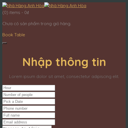
(0)
items -
0
₫
Chưa có sản phẩm trong giỏ hàng.
Book Table
Nhập thông tin
Lorem ipsum dolor sit amet, consectetur adipiscing elit.