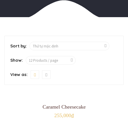
Sort by:
Show:
View as:
MUA HÀNG
Caramel Cheesecake
255,000
₫