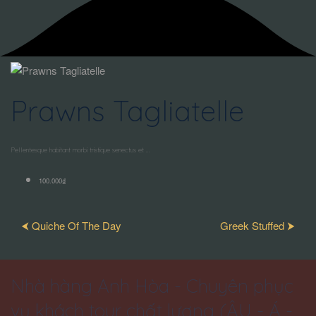
Prawns Tagliatelle
Pellentesque habitant morbi tristique senectus et ...
100.000₫
⮜ Quiche Of The Day
Greek Stuffed ⮞
Nhà hàng Anh Hòa - Chuyên phục
vụ khách tour chất lượng (ÂU - Á -