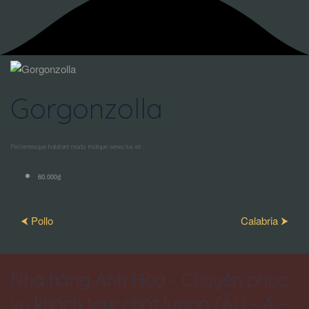
Gorgonzolla
Pellentesque habitant morbi tristique senectus et ...
60.000₫
⮜ Pollo
Calabria ⮞
Nhà hàng Anh Hòa - Chuyên phục
vụ khách tour chất lượng (ÂU - Á -