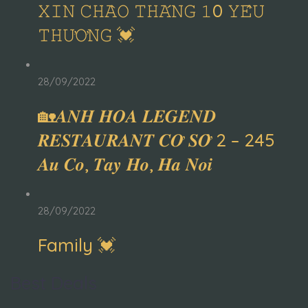
𝚇𝙸𝙽 𝙲𝙷𝙰̀𝙾 𝚃𝙷𝙰́𝙽𝙶 𝟷0 𝚈𝙴̂𝚄
𝚃𝙷𝚄̛𝙾̛𝙽𝙶 💓
28/09/2022
🏡𝑨𝑵𝑯 𝑯𝑶𝑨 𝑳𝑬𝑮𝑬𝑵𝑫
𝑹𝑬𝑺𝑻𝑨𝑼𝑹𝑨𝑵𝑻 𝑪𝑶̛ 𝑺𝑶̛̉ 2 – 245
𝑨𝒖 𝑪𝒐, 𝑻𝒂𝒚 𝑯𝒐, 𝑯𝒂 𝑵𝒐𝒊
28/09/2022
Family 💓
Best Deals